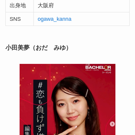
出身地
大阪府
SNS
ogawa_kanna
小田美夢（おだ みゆ）