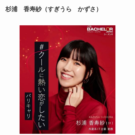
杉浦 香寿紗（すぎうら かずさ）