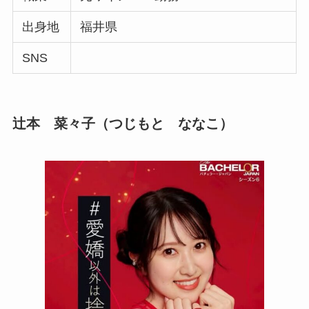
出身地
福井県
SNS
辻本 菜々子（つじもと ななこ）