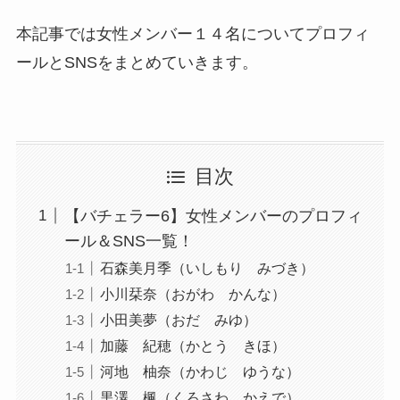
本記事では女性メンバー１４名についてプロフィ
ールとSNSをまとめていきます。
目次
【バチェラー6】女性メンバーのプロフィ
ール＆SNS一覧！
石森美月季（いしもり みづき）
小川栞奈（おがわ かんな）
小田美夢（おだ みゆ）
加藤 紀穂（かとう きほ）
河地 柚奈（かわじ ゆうな）
黒澤 楓（くろさわ かえで）