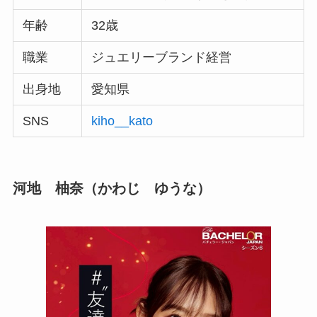
年齢
32歳
職業
ジュエリーブランド経営
出身地
愛知県
SNS
kiho__kato
河地 柚奈（かわじ ゆうな）