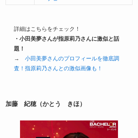
詳細はこちらをチェック！
・小田美夢さんが指原莉乃さんに激似と話
題！
→
小田美夢さんのプロフィールを徹底調
査！指原莉乃さんとの激似画像も！
加藤 紀穂（かとう きほ）