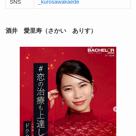
SNS
_kurosawakaede
酒井 愛里寿（さかい ありす）