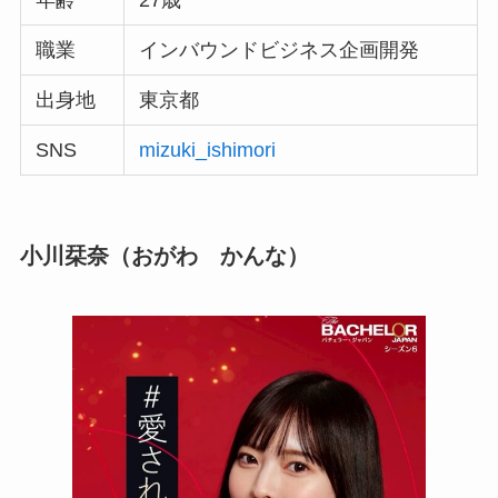
年齢
27歳
職業
インバウンドビジネス企画開発
出身地
東京都
SNS
mizuki_ishimori
小川栞奈（おがわ かんな）