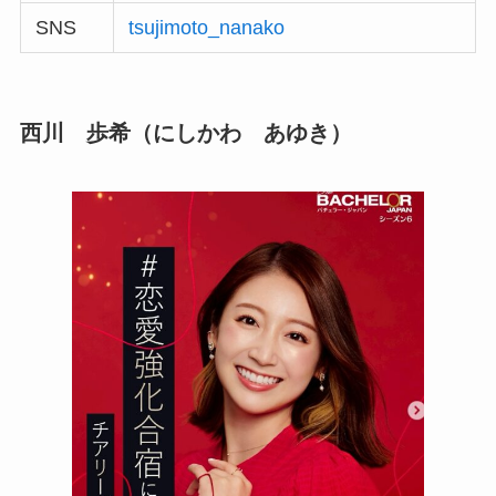
SNS
tsujimoto_nanako
西川 歩希（にしかわ あゆき）