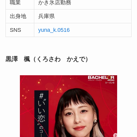
職業
かき氷店勤務
出身地
兵庫県
SNS
yuna_k.0516
黒澤 楓（くろさわ かえで）