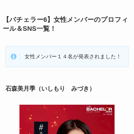
【バチェラー6】女性メンバーのプロフィ
ール＆SNS一覧！
女性メンバー１４名が発表されました！
石森美月季（いしもり みづき）