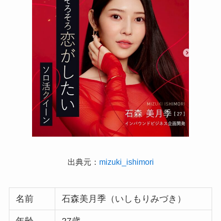
出典元：
mizuki_ishimori
名前
石森美月季（いしもりみづき）