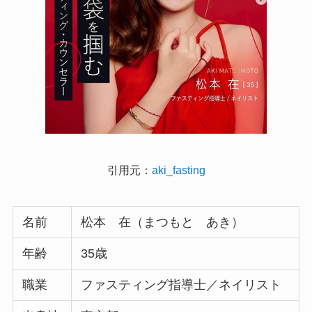
引用元：
aki_fasting
名前
松本 在（まつもと あき）
年齢
35歳
職業
ファスティング指導士／ネイリスト