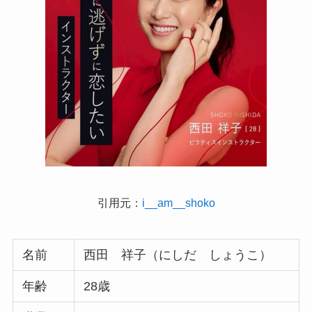
引用元：
i__am__shoko
名前
西田 祥子（にしだ しょうこ）
年齢
28歳