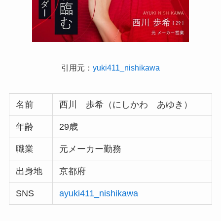
引用元：
yuki411_nishikawa
名前
西川 歩希（にしかわ あゆき）
年齢
29歳
職業
元メーカー勤務
出身地
京都府
SNS
ayuki411_nishikawa